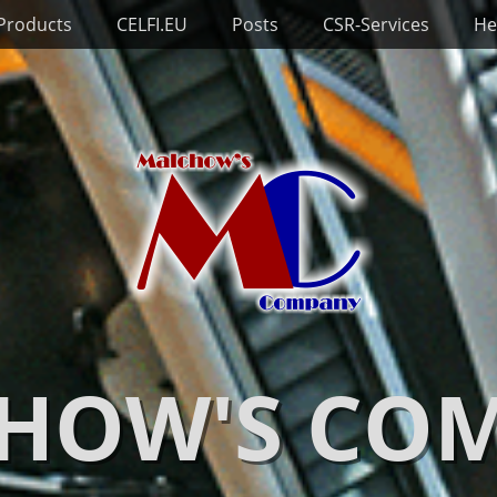
 Products
CELFI.EU
Posts
CSR-Services
He
HOW'S CO