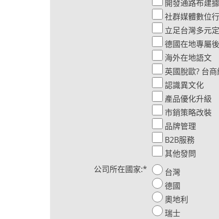
開發通路布建
社群媒體數位
立足台灣多元
德國在地專屬
海外在地語文
英國脫歐? 台商
認識異文化
產品優化升級
市銷策略改裝
品牌管理
B2B服務
其他發問
公司所在國家:
*
台灣
德國
奧地利
瑞士