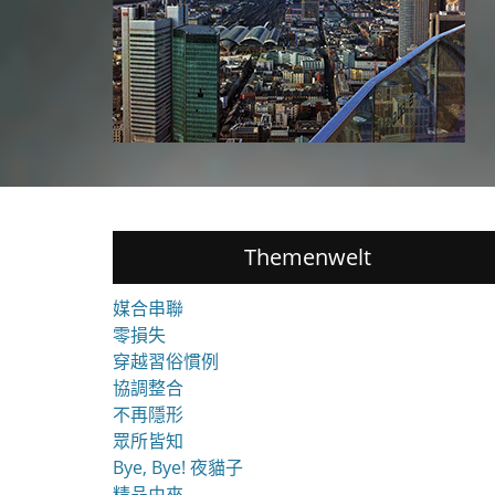
Themenwelt
媒合串聯
零損失
穿越習俗慣例
協調整合
不再隱形
眾所皆知
Bye, Bye! 夜貓子
精品由來