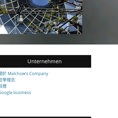
Unternehmen
關於 Malchow’s Company
哲學理念
目標
Google business