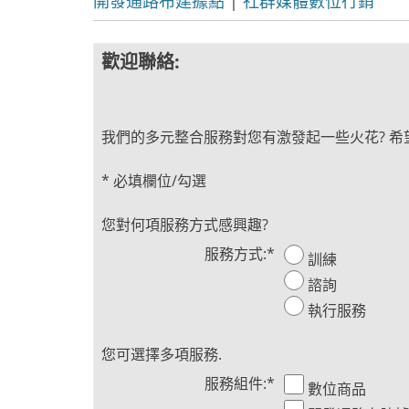
開發通路布建據點
|
社群媒體數位行銷
歡迎聯絡:
我們的多元整合服務對您有激發起一些火花? 希
*
必填欄位/勾選
您對何項服務方式感興趣?
服務方式:
*
訓練
諮詢
執行服務
您可選擇多項服務.
服務組件:
*
數位商品