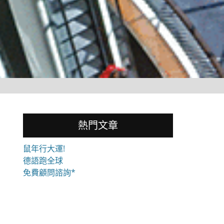
熱門文章
鼠年行大運!
德語跑全球
免費顧問諮詢*