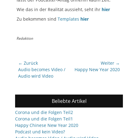
Wie das in der Realität aussieht, seht ihr
hier
Zu bekommen sind
Templates
hier
Redaktion
Beitrags-
← Zurück
Weiter →
Navigation
Vorhergehender
Nächster
Audio becomes Video /
Happy New Year 2020
Beitrag:
Beitrag:
Audio wird Video
Beliebte Artikel
Corona und die Folgen Teil2
Corona und die Folgen Teil1
Happy Chinese New Year 2020
Podcast und kein Video?