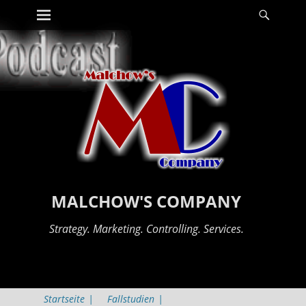
Erstes Menü
Suche
Zum
Inhalt:
MALCHOW'S COMPANY
Strategy. Marketing. Controlling. Services.
Startseite
|
Fallstudien
|