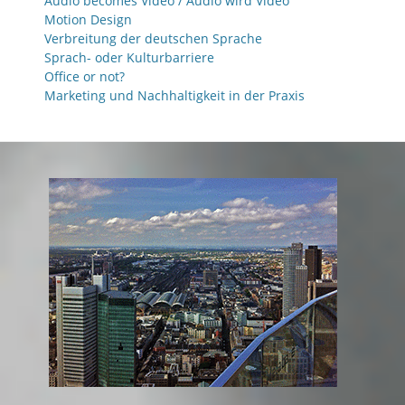
Audio becomes Video / Audio wird Video
Motion Design
Verbreitung der deutschen Sprache
Sprach- oder Kulturbarriere
Office or not?
Marketing und Nachhaltigkeit in der Praxis