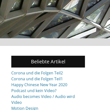
Beliebte Artikel
Corona und die Folgen Teil2
Corona und die Folgen Teil1
Happy Chinese New Year 2020
Podcast und kein Video?
Audio becomes Video / Audio wird
Video
Motion Design