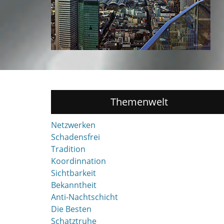
Themenwelt
Netzwerken
Schadensfrei
Tradition
Koordinnation
Sichtbarkeit
Bekanntheit
Anti-Nachtschicht
Die Besten
Schatztruhe