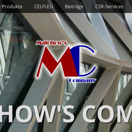
e Produkte
CELFI.EU
Beiträge
CSR-Services
HOW'S CO