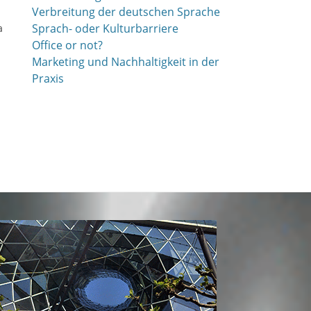
Verbreitung der deutschen Sprache
Sprach- oder Kulturbarriere
a
Office or not?
Marketing und Nachhaltigkeit in der
Praxis