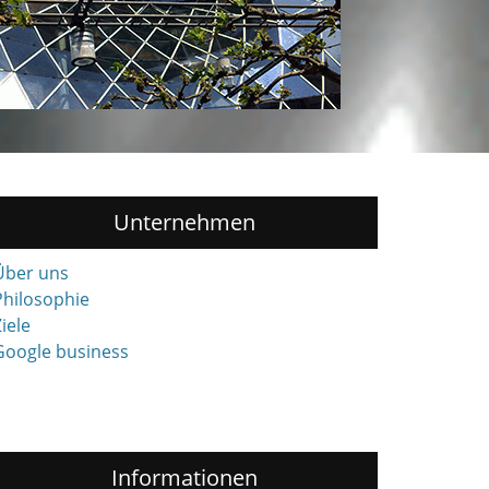
Unternehmen
Über uns
Philosophie
iele
Google business
Informationen